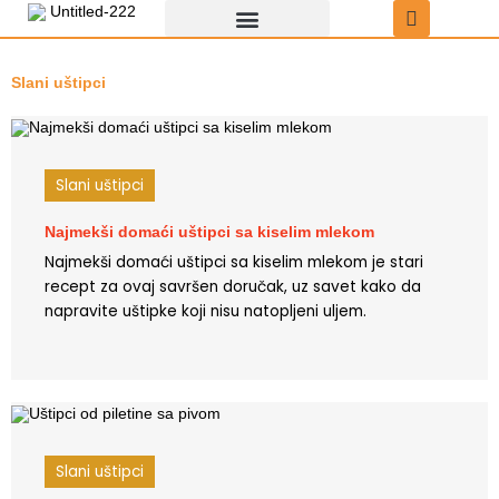
Пређи
на
садржај
Recepti za uštipke
Uštipci sa čokoladom
Slani uštipci
Slani uštipci
Najmekši domaći uštipci sa kiselim mlekom
Najmekši domaći uštipci sa kiselim mlekom je stari
recept za ovaj savršen doručak, uz savet kako da
napravite uštipke koji nisu natopljeni uljem.
Slani uštipci