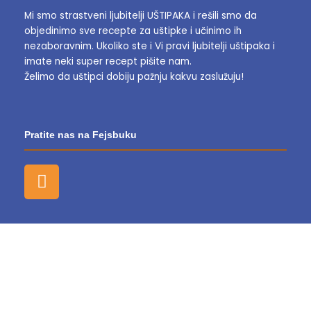
Mi smo strastveni ljubitelji UŠTIPAKA i rešili smo da
objedinimo sve recepte za uštipke i učinimo ih
nezaboravnim.
Ukoliko ste i Vi pravi ljubitelji uštipaka i
imate neki super recept pišite nam.
Želimo da uštipci dobiju pažnju kakvu zaslužuju!
Pratite nas na Fejsbuku
F
a
c
e
b
o
o
k