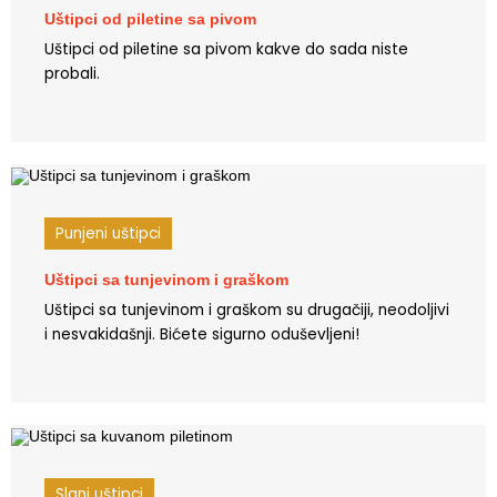
Uštipci od piletine sa pivom
Uštipci od piletine sa pivom kakve do sada niste
probali.
Punjeni uštipci
Uštipci sa tunjevinom i graškom
Uštipci sa tunjevinom i graškom su drugačiji, neodoljivi
i nesvakidašnji. Bićete sigurno oduševljeni!
Slani uštipci