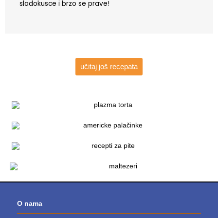
sladokusce i brzo se prave!
učitaj još recepata
O nama