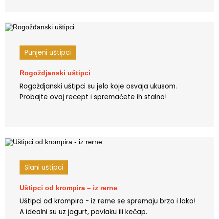
Punjeni uštipci
Rogoždjanski uštipci
Rogoždjanski uštipci su jelo koje osvaja ukusom.
Probajte ovaj recept i spremaćete ih stalno!
Slani uštipci
Uštipci od krompira – iz rerne
Uštipci od krompira - iz rerne se spremaju brzo i lako!
A idealni su uz jogurt, pavlaku ili kečap.