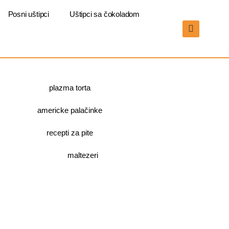
Posni uštipci
Uštipci sa čokoladom