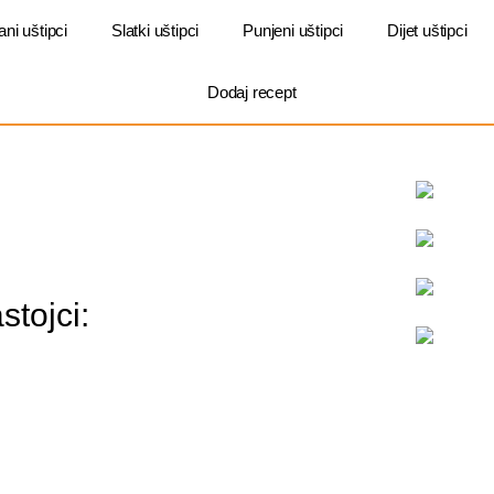
ani uštipci
Slatki uštipci
Punjeni uštipci
Dijet uštipci
Dodaj recept
tojci: