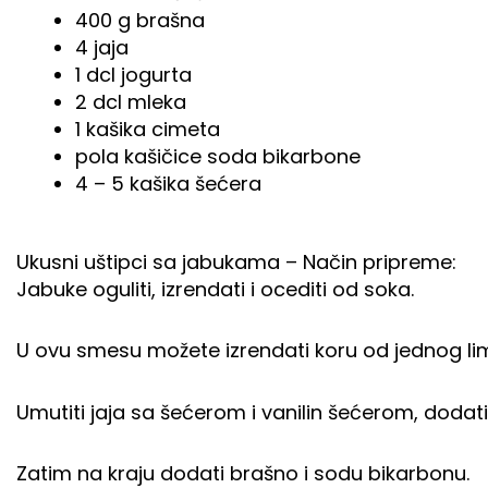
400 g brašna
4 jaja
1 dcl jogurta
2 dcl mleka
1 kašika cimeta
pola kašičice soda bikarbone
4 – 5 kašika šećera
Ukusni uštipci sa jabukama – Način pripreme:
Jabuke oguliti, izrendati i ocediti od soka.
U ovu smesu možete izrendati koru od jednog lim
Umutiti jaja sa šećerom i vanilin šećerom, dodati 
Zatim na kraju dodati brašno i sodu bikarbonu.