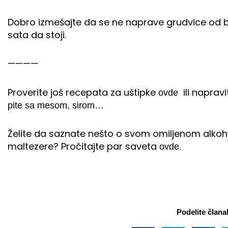
Dobro izmešajte da se ne naprave grudvice od br
sata da stoji.
————
Proverite još recepata za uštipke
ili naprav
ovde
pite sa mesom, sirom…
Želite da saznate nešto o svom omiljenom alkoh
maltezere? Pročitajte par saveta
.
ovde
Podelite člana