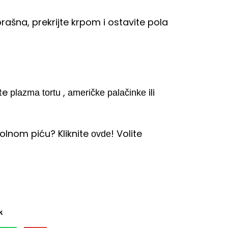
ašna, prekrijte krpom i ostavite pola
ite
,
ili
plazma tortu
američke palačinke
olnom piću? Kliknite
! Volite
ovde
k