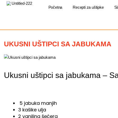
Пређи
на
Početna
Recepti za uštipke
Sl
садржај
UKUSNI UŠTIPCI SA JABUKAMA
Ukusni uštipci sa jabukama – Sas
5 jabuka manjih
3 kašike ulja
2 vanilina šećera