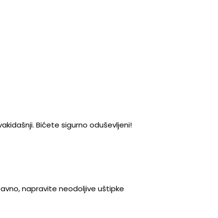
vakidašnji. Bićete sigurno oduševljeni!
stavno, napravite neodoljive uštipke