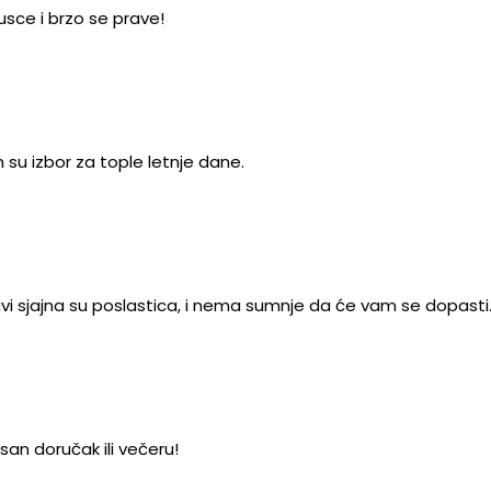
usce i brzo se prave!
n su izbor za tople letnje dane.
vi sjajna su poslastica, i nema sumnje da će vam se dopasti
san doručak ili večeru!