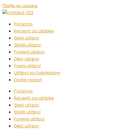
Пређи на садржај
Početna
Recepti za uštipke
Slani uštipci
Slatki uštipci
Punjeni uštipci
Dijet uštipci
Posni uštipci
Uštipci sa čokoladom
Dodaj recept
Početna
Recepti za uštipke
Slani uštipci
Slatki uštipci
Punjeni uštipci
Dijet uštipci