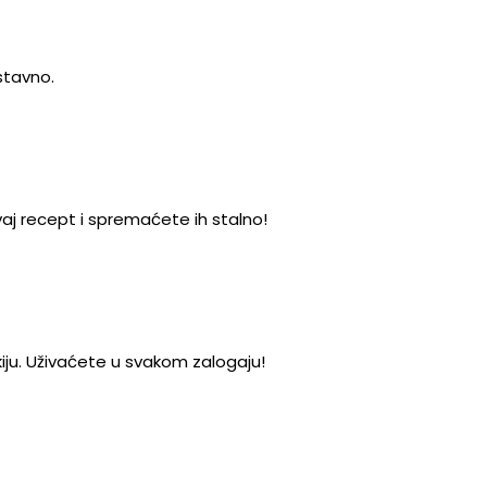
stavno.
vaj recept i spremaćete ih stalno!
kiju. Uživaćete u svakom zalogaju!