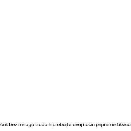
ručak bez mnogo truda. Isprobajte ovaj način pripreme tikvica 