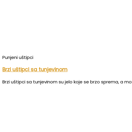
Punjeni uštipci
Brzi uštipci sa tunjevinom
Brzi uštipci sa tunjevinom su jelo koje se brzo sprema, a može