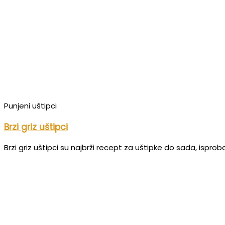
Punjeni uštipci
Brzi griz uštipci
Brzi griz uštipci su najbrži recept za uštipke do sada, ispro