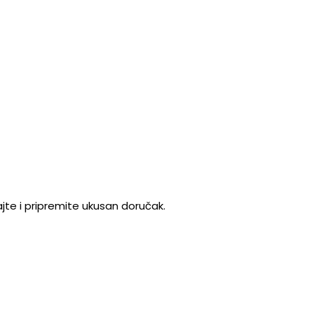
bajte i pripremite ukusan doručak.