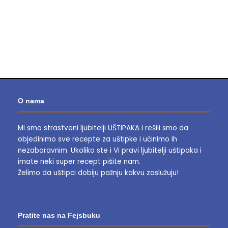
O nama
Mi smo strastveni ljubitelji UŠTIPAKA i rešili smo da
objedinimo sve recepte za uštipke i učinimo ih
nezaboravnim.
Ukoliko ste i Vi pravi ljubitelji uštipaka i
imate neki super recept pišite nam.
Želimo da uštipci dobiju pažnju kakvu zaslužuju!
Pratite nas na Fejsbuku