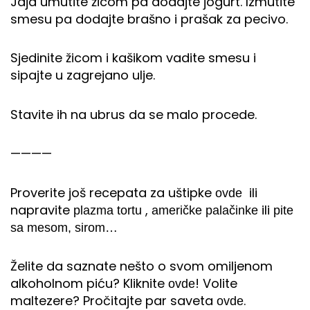
Jaja umutite žicom pa dodajte jogurt. Izmutite
smesu pa dodajte brašno i prašak za pecivo.
Sjedinite žicom i kašikom vadite smesu i
sipajte u zagrejano ulje.
Stavite ih na ubrus da se malo procede.
————
Proverite još recepata za uštipke
ili
ovde
napravite
,
ili
plazma tortu
američke palačinke
pite
sa mesom, sirom…
Želite da saznate nešto o svom omiljenom
alkoholnom piću? Kliknite
! Volite
ovde
maltezere? Pročitajte par saveta
.
ovde