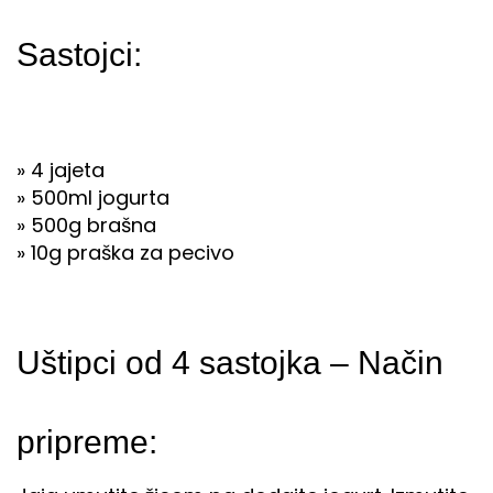
Sastojci:
» 4 jajeta
» 500ml jogurta
» 500g brašna
» 10g praška za pecivo
Uštipci od 4 sastojka – Način
pripreme: