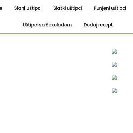
ke
Slani uštipci
Slatki uštipci
Punjeni uštipci
Uštipci sa čokoladom
Dodaj recept