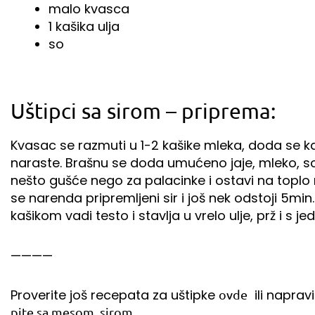
malo kvasca
1 kašika ulja
so
Uštipci sa sirom – priprema:
Kvasac se razmuti u 1-2 kašike mleka, doda se k
naraste. Brašnu se doda umućeno jaje, mleko, so i
nešto gušće nego za palacinke i ostavi na toplo
se narenda pripremljeni sir i još nek odstoji 5min.
kašikom vadi testo i stavlja u vrelo ulje, prž i s j
————
Proverite još recepata za uštipke
ili naprav
ovde
pite sa mesom, sirom…