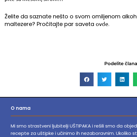
Želite da saznate nešto o svom omiljenom alkoh
maltezere? Pročitajte par saveta
.
ovde
Podelite član
O nama
Mi smo strastveni ljubitelji UŠTIPAKA i rešili smo da obje
recepte za uštipke i učinimo ih nezaboravnim.
Ukoliko st