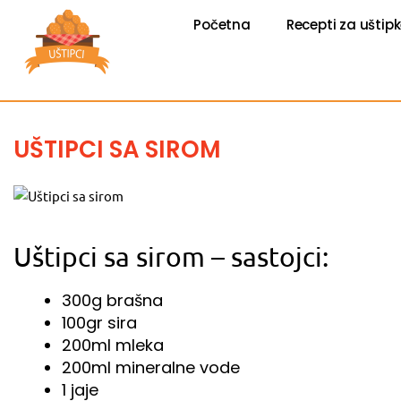
Пређи
на
Početna
Recepti za uštip
садржај
UŠTIPCI SA SIROM
Uštipci sa sirom – sastojci:
300g brašna
100gr sira
200ml mleka
200ml mineralne vode
1 jaje