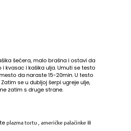
ašika šećera, malo brašna i ostavi da
 kvasac i kašika ulja. Umuti se testo
 mesto da naraste 15-20min. U testo
 Zatim se u dubljoj šerpi ugreje ulje,
edne zatim s druge strane.
ite
,
ili
plazma tortu
američke palačinke