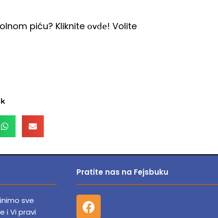
olnom piću? Kliknite
! Volite
ovde
ak
Pratite nas na Fejsbuku
F
dinimo sve
a
e i Vi pravi