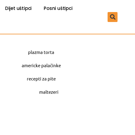
Dijet uštipci
Posni uštipci