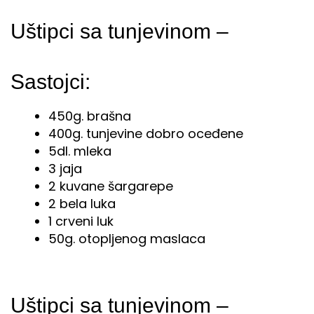
Uštipci sa tunjevinom –
Sastojci:
450g. brašna
400g. tunjevine dobro oceđene
5dl. mleka
3 jaja
2 kuvane šargarepe
2 bela luka
1 crveni luk
50g. otopljenog maslaca
Uštipci sa tunjevinom –