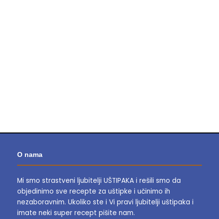
O nama
Mi smo strastveni ljubitelji UŠTIPAKA i rešili smo da
objedinimo sve recepte za uštipke i učinimo ih
nezaboravnim.
Ukoliko ste i Vi pravi ljubitelji uštipaka i
imate neki super recept pišite nam.