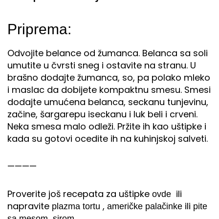
Priprema:
Odvojite belance od žumanca. Belanca sa soli
umutite u čvrsti sneg i ostavite na stranu. U
brašno dodajte žumanca, so, pa polako mleko
i maslac da dobijete kompaktnu smesu. Smesi
dodajte umućena belanca, seckanu tunjevinu,
začine, šargarepu iseckanu i luk beli i crveni.
Neka smesa malo odleži. Pržite ih kao uštipke i
kada su gotovi ocedite ih na kuhinjskoj salveti.
————
Proverite još recepata za uštipke
ili
ovde
napravite
,
ili
plazma tortu
američke palačinke
pite
sa mesom, sirom…