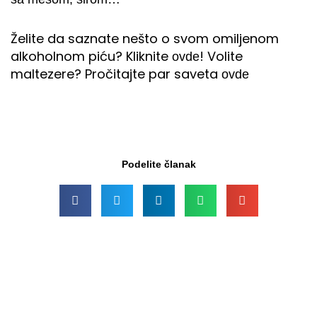
Želite da saznate nešto o svom omiljenom
alkoholnom piću? Kliknite
! Volite
ovde
maltezere? Pročitajte par saveta
ovde
Podelite članak