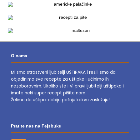
O nama
Mi smo strastveni ljubitelji UŠTIPAKA i rešili smo da
objedinimo sve recepte za uštipke i učinimo ih
nezaboravnim.
Ukoliko ste i Vi pravi ljubitelji uštipaka i
imate neki super recept pišite nam.
Želimo da uštipci dobiju pažnju kakvu zaslužuju!
Pratite nas na Fejsbuku