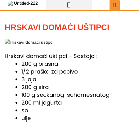
Пређи
на
садржај
Recepti za uštipke
Uštipci sa čokoladom
HRSKAVI DOMAĆI UŠTIPCI
Hrskavi domaći uštipci – Sastojci:
200 g brašna
1/2 praška za pecivo
3 jaja
200 g sira
100 g seckanog suhomesnatog
200 ml jogurta
so
ulje