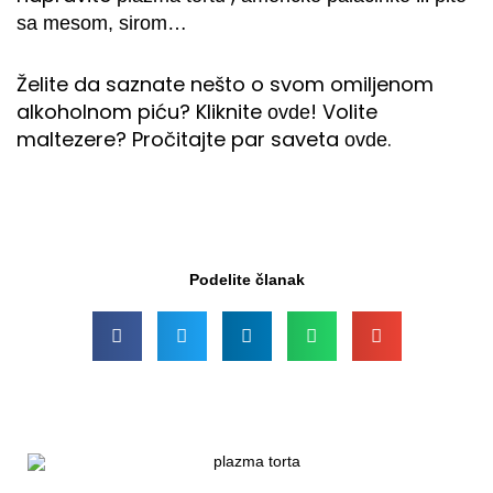
sa mesom, sirom…
Želite da saznate nešto o svom omiljenom
alkoholnom piću? Kliknite
! Volite
ovde
maltezere? Pročitajte par saveta
.
ovde
Podelite članak