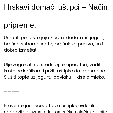
Hrskavi domaći uštipci – Način
pripreme:
Umutiti penasto jaja žicom, dodati sir, jogurt,
brašno suhomesnato, prašak za pecivo, so i
dobro izmešati.
Ulje zagrejati na srednjoj temperaturi, vaditi
krofnice kašikom i pržiti uštipke da porumene.
Služiti tople uz jogurt, pavlaku ili kiselo mleko.
————
Proverite još recepata za uštipke
ili
ovde
napravite
,
ili
plazma tortu
američke palačinke
pite