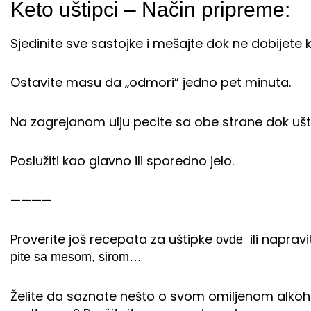
Keto uštipci – Način pripreme:
Sjedinite sve sastojke i mešajte dok ne dobijet
Ostavite masu da „odmori“ jedno pet minuta.
Na zagrejanom ulju pecite sa obe strane dok ušti
Poslužiti kao glavno ili sporedno jelo.
————
Proverite još recepata za uštipke
ili naprav
ovde
pite sa mesom, sirom…
Želite da saznate nešto o svom omiljenom alkoh