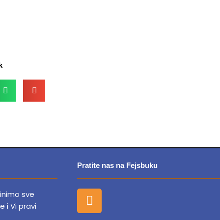
k
Pratite nas na Fejsbuku
F
dinimo sve
a
e i Vi pravi
c