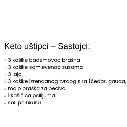
Keto uštipci – Sastojci:
» 3 kašike bademovog brašna
» 3 kašike samlevenog susama
» 3 jaja
» 3 kašike izrendanog tvrdog sira (čedar, gauda,
» malo praška za pecivo
» 1 kašičica psilijuma
» soli po ukusu