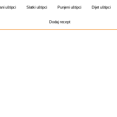
ani uštipci
Slatki uštipci
Punjeni uštipci
Dijet uštipci
Dodaj recept