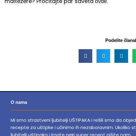
maltezere? Pročitajte par saveta
.
ovde
Podelite člana
O nama
Mi smo strastveni ljubitelji UŠTIPAKA i rešili smo da obje
recepte za uštipke i učinimo ih nezaboravnim.
Ukoliko st
ljubitelji uštipaka i imate neki super recept pišite nam.