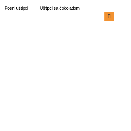
Posni uštipci
Uštipci sa čokoladom