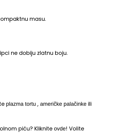
e kompaktnu masu.
pci ne dobiju zlatnu boju.
ite
,
ili
plazma tortu
američke palačinke
olnom piću? Kliknite
! Volite
ovde