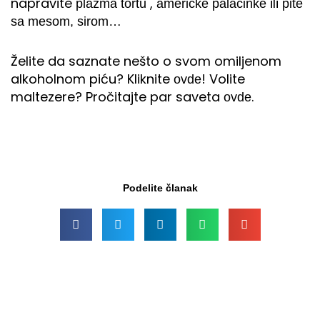
napravite
,
ili
plazma tortu
američke palačinke
pite
sa mesom, sirom…
Želite da saznate nešto o svom omiljenom
alkoholnom piću? Kliknite
! Volite
ovde
maltezere? Pročitajte par saveta
.
ovde
Podelite članak