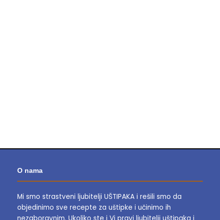
O nama
Mi smo strastveni ljubitelji UŠTIPAKA i rešili smo da
objedinimo sve recepte za uštipke i učinimo ih
nezaboravnim.
Ukoliko ste i Vi pravi ljubitelji uštipaka i