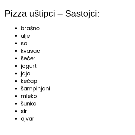
Pizza uštipci – Sastojci:
brašno
ulje
so
kvasac
šećer
jogurt
jaja
kečap
šampinjoni
mleko
šunka
sir
ajvar