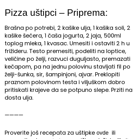
Pizza uštipci – Priprema:
Brašna po potrebi, 2 kašike ulja, 1 kašika soli, 2
kašike šećera, 1 čaša jogurta, 2 jaja, 500ml
toplog mleka, 1 kvasac. Umesiti i ostaviti 2 h u
frižideru. Testo premesiti, podeliti na loptice,
veličine po želji, razvuci duguljasto, premazati
kečapom, pa na jednu polovinu stavljati fil po
želji-šunka, sir, šampinjoni, ajvar. Preklopiti
praznom polovinom testa i viljuškom dobro
pritiskati krajeve da se potpuno slepe. Prziti na
dosta ulja.
————
Proverite još recepata za uštipke
ili
ovde