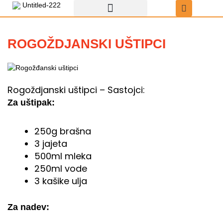
Пређи
на
садржај
Recepti za uštipke
Uštipci sa čokoladom
ROGOŽDJANSKI UŠTIPCI
Rogoždjanski uštipci – Sastojci:
Za uštipak:
250g brašna
3 jajeta
500ml mleka
250ml vode
3 kašike ulja
Za nadev: