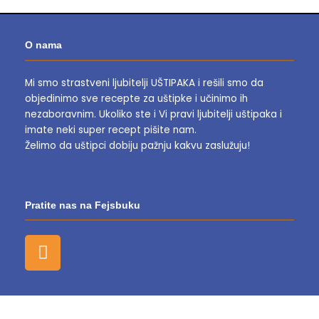
O nama
Mi smo strastveni ljubitelji UŠTIPAKA i rešili smo da
objedinimo sve recepte za uštipke i učinimo ih
nezaboravnim.
Ukoliko ste i Vi pravi ljubitelji uštipaka i
imate neki super recept pišite nam.
Želimo da uštipci dobiju pažnju kakvu zaslužuju!
Pratite nas na Fejsbuku
F
a
c
e
b