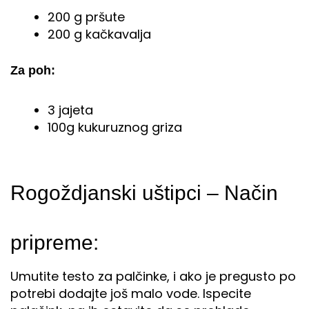
200 g pršute
200 g kačkavalja
Za poh:
3 jajeta
100g kukuruznog griza
Rogoždjanski uštipci – Način
pripreme:
Umutite testo za palčinke, i ako je pregusto po
potrebi dodajte još malo vode. Ispecite