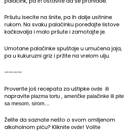
palačink, pa ih ostavite da se prohlade.
Pršutu isecite na šnite, pa ih dalje usitnine
rukom. Na svaku palačinku poređajte listove
kačkavalja i malo pršute i zamotajte je.
Umotane palačinke spuštaje u umućena jaja,
pa u kukuruzni griz i pržite na vrelom ulju.
————
Proverite još recepata za uštipke
ili
ovde
napravite
,
ili
plazma tortu
američke palačinke
pite
sa mesom, sirom…
Želite da saznate nešto o svom omiljenom
alkoholnom piću? Kliknite
! Volite
ovde