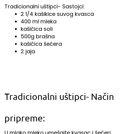
Tradicionalni uštipci- Sastojci:
2 1/4 kašikice suvog kvasca
400 ml mleka
kašičica soli
500g brašna
kašičica šećera
2 jaja
Tradicionalni uštipci- Način
pripreme:
U mlako mleko umešajte kvasac i šećeri