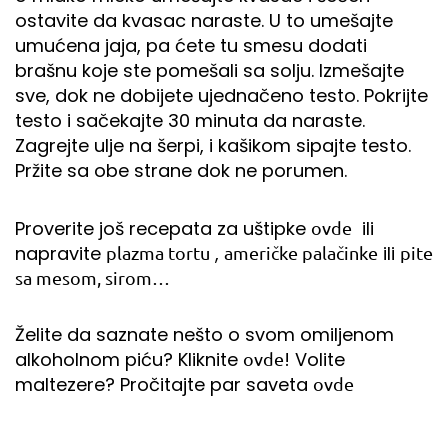
ostavite da kvasac naraste. U to umešajte
umućena jaja, pa ćete tu smesu dodati
brašnu koje ste pomešali sa solju. Izmešajte
sve, dok ne dobijete ujednačeno testo. Pokrijte
testo i sačekajte 30 minuta da naraste.
Zagrejte ulje na šerpi, i kašikom sipajte testo.
Pržite sa obe strane dok ne porumen.
Proverite još recepata za uštipke
ili
ovde
napravite
,
ili
plazma tortu
američke palačinke
pite
sa mesom, sirom…
Želite da saznate nešto o svom omiljenom
alkoholnom piću? Kliknite
! Volite
ovde
maltezere? Pročitajte par saveta
ovde