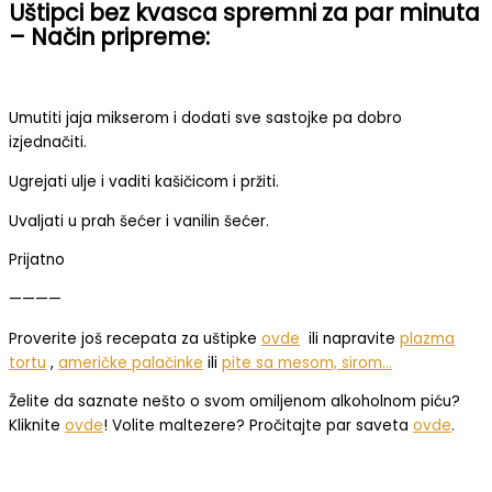
Uštipci bez kvasca spremni za par minuta
– Način pripreme:
Umutiti jaja mikserom i dodati sve sastojke pa dobro
izjednačiti.
Ugrejati ulje i vaditi kašičicom i pržiti.
Uvaljati u prah šećer i vanilin šećer.
Prijatno
————
Proverite još recepata za uštipke
ovde
ili napravite
plazma
tortu
,
američke palačinke
ili
pite sa mesom, sirom…
Želite da saznate nešto o svom omiljenom alkoholnom piću?
Kliknite
ovde
! Volite maltezere? Pročitajte par saveta
ovde
.