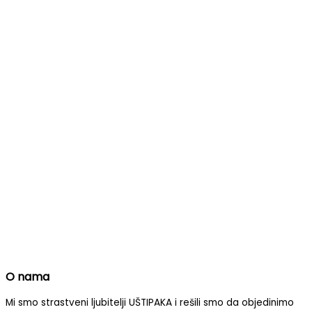
O nama
Mi smo strastveni ljubitelji UŠTIPAKA i rešili smo da objedinimo