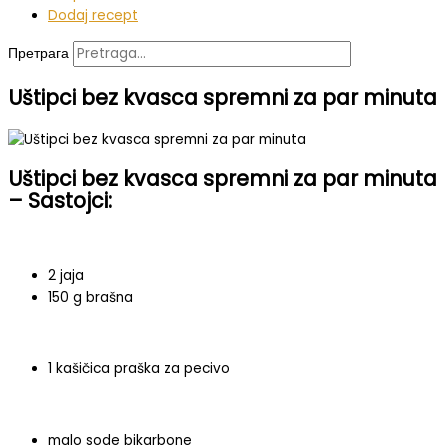
Dodaj recept
Претрага
Uštipci bez kvasca spremni za par minuta
Uštipci bez kvasca spremni za par minuta
– Sastojci:
2 jaja
150 g brašna
1 kašičica praška za pecivo
malo sode bikarbone