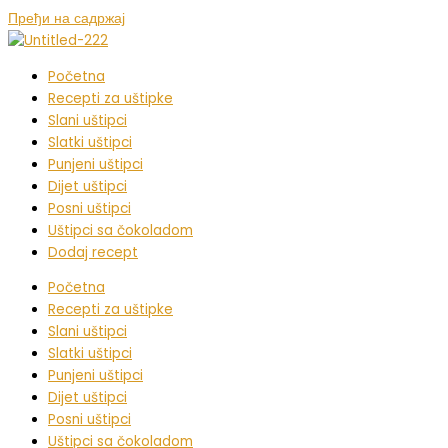
Пређи на садржај
Početna
Recepti za uštipke
Slani uštipci
Slatki uštipci
Punjeni uštipci
Dijet uštipci
Posni uštipci
Uštipci sa čokoladom
Dodaj recept
Početna
Recepti za uštipke
Slani uštipci
Slatki uštipci
Punjeni uštipci
Dijet uštipci
Posni uštipci
Uštipci sa čokoladom