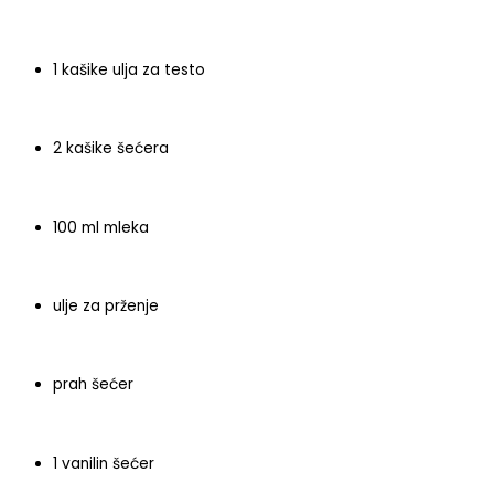
1 kašike ulja za testo
2 kašike šećera
100 ml mleka
ulje za prženje
prah šećer
1 vanilin šećer