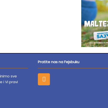
Pratite nas na Fejsbuku
F
dinimo sve
a
e i Vi pravi
c
e
b
o