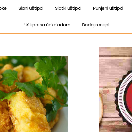
ipke
Slani uštipci
Slatki uštipci
Punjeni uštipci
Uštipci sa čokoladom
Dodaj recept