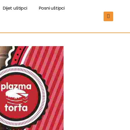
Dijet uštipci
Posni uštipci