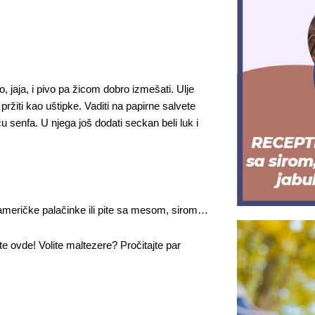
no, jaja, i pivo pa žicom dobro izmešati. Ulje
pržiti kao uštipke. Vaditi na papirne salvete
 senfa. U njega još dodati seckan beli luk i
američke palačinke
ili
pite sa mesom, sirom…
ite
ovde
! Volite maltezere? Pročitajte par