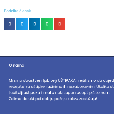
Podelite članak
O nama
Mi smo strastveni ljubitelji UŠTIPAKA i rešili smo da obje
recepte za uštipke i učinimo ih nezaboravnim.
Ukoliko st
ljubitelji uštipaka i imate neki super recept pišite nam.
Želimo da uštipci dobiju pažnju kakvu zaslužuju!