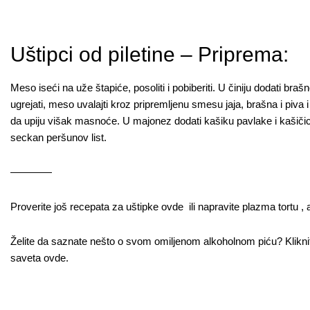
Uštipci od piletine – Priprema:
Meso iseći na uže štapiće, posoliti i pobiberiti. U činiju dodati braš
ugrejati, meso uvalajti kroz pripremljenu smesu jaja, brašna i piva i 
da upiju višak masnoće. U majonez dodati kašiku pavlake i kašičicu
seckan peršunov list.
————
Proverite još recepata za uštipke
ovde
ili napravite
plazma tortu
,
Želite da saznate nešto o svom omiljenom alkoholnom piću? Klikn
saveta
ovde
.