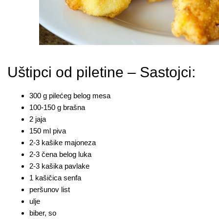
Uštipci od piletine – Sastojci:
300 g pilećeg belog mesa
100-150 g brašna
2 jaja
150 ml piva
2-3 kašike majoneza
2-3 čena belog luka
2-3 kašika pavlake
1 kašičica senfa
peršunov list
ulje
biber, so