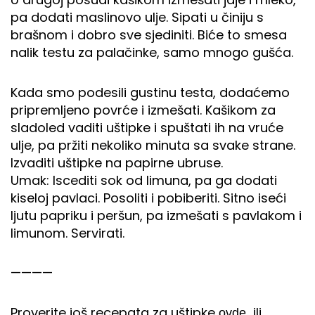
pa dodati maslinovo ulje. Sipati u činiju s
brašnom i dobro sve sjediniti. Biće to smesa
nalik testu za palačinke, samo mnogo gušća.
Kada smo podesili gustinu testa, dodaćemo
pripremljeno povrće i izmešati. Kašikom za
sladoled vaditi uštipke i spuštati ih na vruće
ulje, pa pržiti nekoliko minuta sa svake strane.
Izvaditi uštipke na papirne ubruse.
Umak: Iscediti sok od limuna, pa ga dodati
kiseloj pavlaci. Posoliti i pobiberiti. Sitno iseći
ljutu papriku i peršun, pa izmešati s pavlakom i
limunom. Servirati.
————
Proverite još recepata za uštipke
ili
ovde