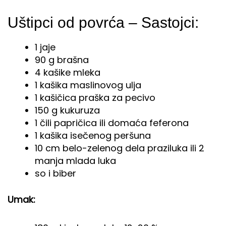
Uštipci od povrća – Sastojci:
1 jaje
90 g brašna
4 kašike mleka
1 kašika maslinovog ulja
1 kašičica praška za pecivo
150 g kukuruza
1 čili papričica ili domaća feferona
1 kašika isečenog peršuna
10 cm belo-zelenog dela praziluka ili 2
manja mlada luka
so i biber
Umak: