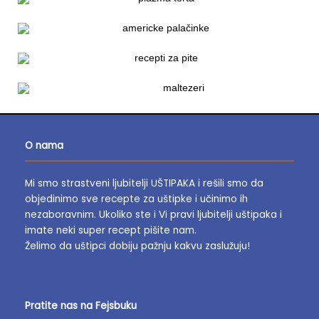
O nama
Mi smo strastveni ljubitelji UŠTIPAKA i rešili smo da
objedinimo sve recepte za uštipke i učinimo ih
nezaboravnim.
Ukoliko ste i Vi pravi ljubitelji uštipaka i
imate neki super recept pišite nam.
Želimo da uštipci dobiju pažnju kakvu zaslužuju!
Pratite nas na Fejsbuku