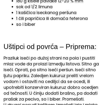
180 g kisele pavlake 12-20 % mm
sok od 1/2 limuna
1 kašičica iseckanog peršuna
1 čili papričica ili domaća feferona
so i biber
Uštipci od povrća – Priprema:
Praziluk iseći po dužoj strani na pola i pustiti
mlaz vode da prolazi izmedju listova. Sitno ga
iseći. Oprati, pa sitno iseći peršun. Iseći sitno
ljutu papriku. Zaledjen kukuruz preliti vrelom
vodom i ostaviti na cediljci da se ocedi, ili
upotrebiti konzerviran kukuruz dobro ocedjen
od tečnosti. U činiju dodati brašno, pa dodati
prašak za pecivo, so i biber. Promešati.
U drugoj posudi kašikom izmešati jaje i mleko,