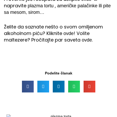
napravite
,
ili
plazma tortu
američke palačinke
pite
sa mesom, sirom…
Želite da saznate nešto o svom omiljenom
alkoholnom piću? Kliknite
! Volite
ovde
maltezere? Pročitajte par saveta
.
ovde
Podelite članak