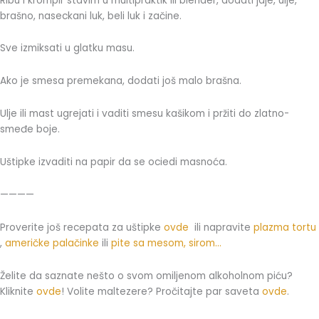
Ribu i krompir stavim u multipraktik ili blender, dodati jaje, ulje,
brašno, naseckani luk, beli luk i začine.
Sve izmiksati u glatku masu.
Ako je smesa premekana, dodati još malo brašna.
Ulje ili mast ugrejati i vaditi smesu kašikom i pržiti do zlatno-
smeđe boje.
Uštipke izvaditi na papir da se ociedi masnoća.
————
Proverite još recepata za uštipke
ovde
ili napravite
plazma tortu
,
američke palačinke
ili
pite sa mesom, sirom…
Želite da saznate nešto o svom omiljenom alkoholnom piću?
Kliknite
ovde
! Volite maltezere? Pročitajte par saveta
ovde
.