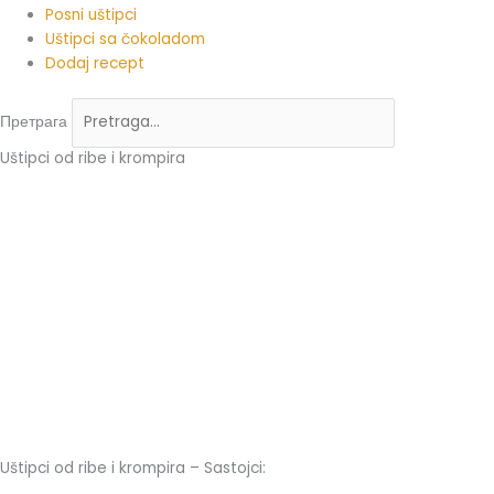
Posni uštipci
Uštipci sa čokoladom
Dodaj recept
Претрага
Uštipci od ribe i krompira
Uštipci od ribe i krompira – Sastojci: