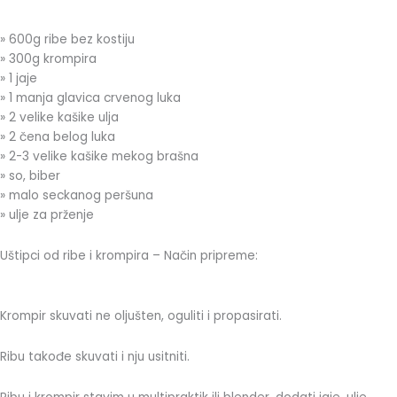
» 600g ribe bez kostiju
» 300g krompira
» 1 jaje
» 1 manja glavica crvenog luka
» 2 velike kašike ulja
» 2 čena belog luka
» 2-3 velike kašike mekog brašna
» so, biber
» malo seckanog peršuna
» ulje za prženje
Uštipci od ribe i krompira – Način pripreme:
Krompir skuvati ne oljušten, oguliti i propasirati.
Ribu takođe skuvati i nju usitniti.