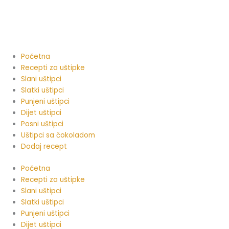
Пређи
на
садржај
Početna
Recepti za uštipke
Slani uštipci
Slatki uštipci
Punjeni uštipci
Dijet uštipci
Posni uštipci
Uštipci sa čokoladom
Dodaj recept
Početna
Recepti za uštipke
Slani uštipci
Slatki uštipci
Punjeni uštipci
Dijet uštipci