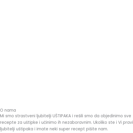
O nama
Mi smo strastveni ljubitelji UŠTIPAKA i rešili smo da objedinimo sve
recepte za uštipke i učinimo ih nezaboravnim.
Ukoliko ste i Vi pravi
ljubitelji uštipaka i imate neki super recept pišite nam.