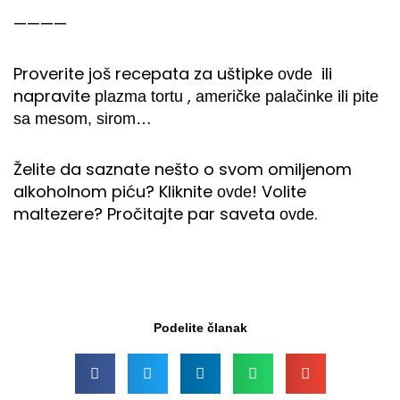
————
Proverite još recepata za uštipke
ili
ovde
napravite
,
ili
plazma tortu
američke palačinke
pite
sa mesom, sirom…
Želite da saznate nešto o svom omiljenom
alkoholnom piću? Kliknite
! Volite
ovde
maltezere? Pročitajte par saveta
.
ovde
Podelite članak