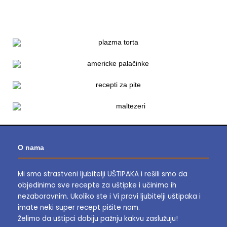
O nama
Mi smo strastveni ljubitelji UŠTIPAKA i rešili smo da
objedinimo sve recepte za uštipke i učinimo ih
nezaboravnim.
Ukoliko ste i Vi pravi ljubitelji uštipaka i
imate neki super recept pišite nam.
Želimo da uštipci dobiju pažnju kakvu zaslužuju!