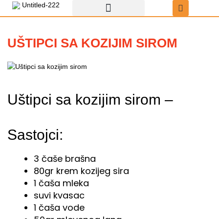
Пређи
на
садржај
Recepti za uštipke
Uštipci sa čokoladom
UŠTIPCI SA KOZIJIM SIROM
Uštipci sa kozijim sirom –
Sastojci:
3 čaše brašna
80gr krem kozijeg sira
1 čaša mleka
suvi kvasac
1 čaša vode