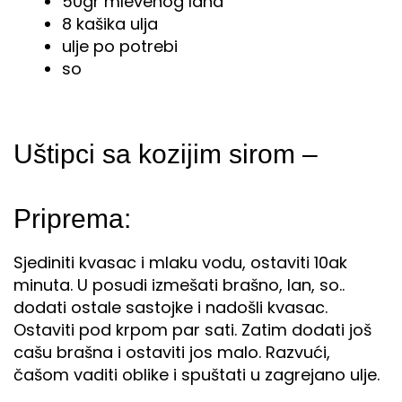
50gr mlevenog lana
8 kašika ulja
ulje po potrebi
so
Uštipci sa kozijim sirom –
Priprema:
Sjediniti kvasac i mlaku vodu, ostaviti 10ak
minuta. U posudi izmešati brašno, lan, so..
dodati ostale sastojke i nadošli kvasac.
Ostaviti pod krpom par sati. Zatim dodati još
cašu brašna i ostaviti jos malo. Razvući,
čašom vaditi oblike i spuštati u zagrejano ulje.