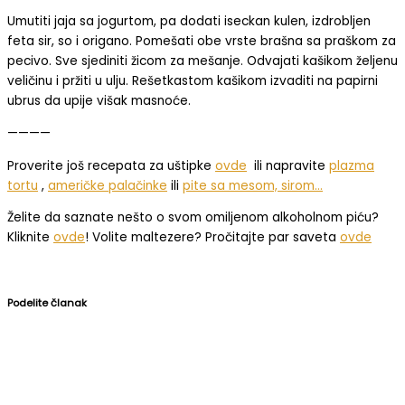
Umutiti jaja sa jogurtom, pa dodati iseckan kulen, izdrobljen
feta sir, so i origano. Pomešati obe vrste brašna sa praškom za
pecivo. Sve sjediniti žicom za mešanje. Odvajati kašikom željenu
veličinu i pržiti u ulju. Rešetkastom kašikom izvaditi na papirni
ubrus da upije višak masnoće.
————
Proverite još recepata za uštipke
ovde
ili napravite
plazma
tortu
,
američke palačinke
ili
pite sa mesom, sirom…
Želite da saznate nešto o svom omiljenom alkoholnom piću?
Kliknite
ovde
! Volite maltezere? Pročitajte par saveta
ovde
Podelite članak