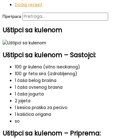
Dodaj recept
Претрага
Uštipci sa kulenom
Uštipci sa kulenom – Sastojci:
100 gr kulena (sitno iseckanog)
100 gr feta sira (izdrobljenog)
1 čaša belog brašna
1 čaša ovsenog brasna
1 čaša jogurta
2 jajeta
1 kesica praška za pecivo
1 kašičica origana
so
Uštipci sa kulenom – Priprema: