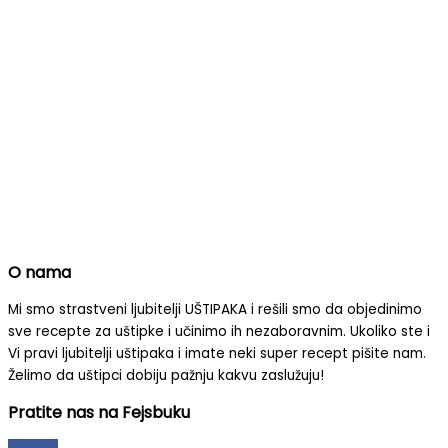
O nama
Mi smo strastveni ljubitelji UŠTIPAKA i rešili smo da objedinimo
sve recepte za uštipke i učinimo ih nezaboravnim.
Ukoliko ste i
Vi pravi ljubitelji uštipaka i imate neki super recept pišite nam.
Želimo da uštipci dobiju pažnju kakvu zaslužuju!
Pratite nas na Fejsbuku