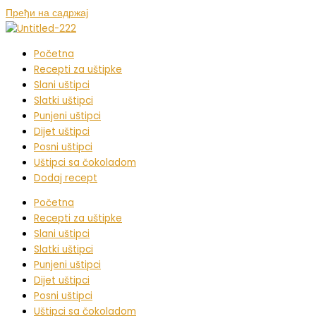
Пређи на садржај
Početna
Recepti za uštipke
Slani uštipci
Slatki uštipci
Punjeni uštipci
Dijet uštipci
Posni uštipci
Uštipci sa čokoladom
Dodaj recept
Početna
Recepti za uštipke
Slani uštipci
Slatki uštipci
Punjeni uštipci
Dijet uštipci
Posni uštipci
Uštipci sa čokoladom