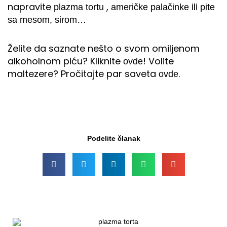
napravite
,
ili
plazma tortu
američke palačinke
pite
sa mesom, sirom…
Želite da saznate nešto o svom omiljenom
alkoholnom piću? Kliknite
! Volite
ovde
maltezere? Pročitajte par saveta
.
ovde
Podelite članak