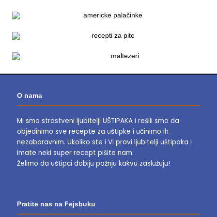
O nama
Mi smo strastveni ljubitelji UŠTIPAKA i rešili smo da
objedinimo sve recepte za uštipke i učinimo ih
nezaboravnim.
Ukoliko ste i Vi pravi ljubitelji uštipaka i
imate neki super recept pišite nam.
Želimo da uštipci dobiju pažnju kakvu zaslužuju!
Pratite nas na Fejsbuku