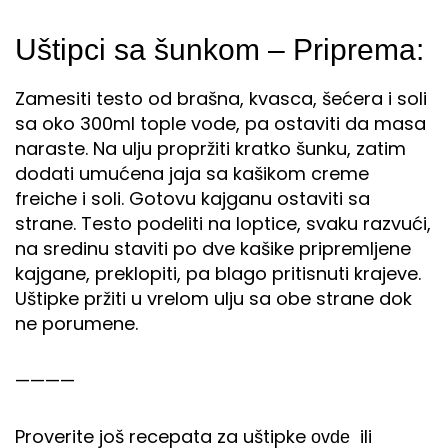
Uštipci sa šunkom – Priprema:
Zamesiti testo od brašna, kvasca, šećera i soli
sa oko 300ml tople vode, pa ostaviti da masa
naraste. Na ulju propržiti kratko šunku, zatim
dodati umućena jaja sa kašikom creme
freiche i soli. Gotovu kajganu ostaviti sa
strane. Testo podeliti na loptice, svaku razvući,
na sredinu staviti po dve kašike pripremljene
kajgane, preklopiti, pa blago pritisnuti krajeve.
Uštipke pržiti u vrelom ulju sa obe strane dok
ne porumene.
————
Proverite još recepata za uštipke
ili
ovde