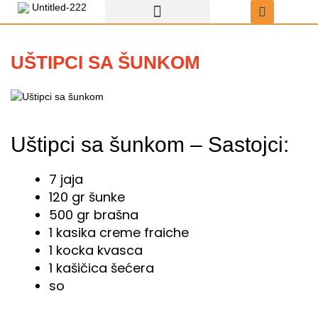
Пређи
на
садржај
Recepti za uštipke
Uštipci sa čokoladom
UŠTIPCI SA ŠUNKOM
Uštipci sa šunkom – Sastojci:
7 jaja
120 gr šunke
500 gr brašna
1 kasika creme fraiche
1 kocka kvasca
1 kašičica šećera
so