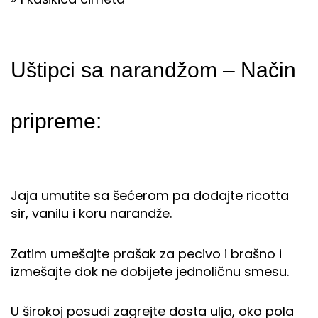
Uštipci sa narandžom – Način
pripreme:
Jaja umutite sa šećerom pa dodajte ricotta
sir, vanilu i koru narandže.
Zatim umešajte prašak za pecivo i brašno i
izmešajte dok ne dobijete jednoličnu smesu.
U širokoj posudi zagrejte dosta ulja, oko pola