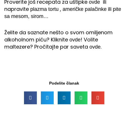
Proverite još recepata za uštipke
ili
ovde
napravite
,
ili
plazma tortu
američke palačinke
pite
sa mesom, sirom…
Želite da saznate nešto o svom omiljenom
alkoholnom piću? Kliknite
! Volite
ovde
maltezere? Pročitajte par saveta
.
ovde
Podelite članak