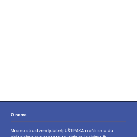
O nama
Mi smo strastveni ljubitelji UŠTIPAKA i rešili smo da