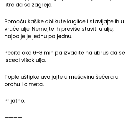
litre da se zagreje.
Pomoću kašike oblikute kuglice i stavljajte ih u
vruće ulje. Nemojte ih previše staviti u ulje,
najbolje je jednu po jednu.
Pecite oko 6-8 min pa izvadite na ubrus da se
iscedi višak ulja.
Tople uštipke uvaljajte u mešavinu šećera u
prahu i cimeta.
Prijatno.
————