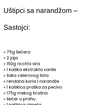
Uštipci sa narandžom –
Sastojci:
» 75g šećera
» 2 jaja
» 150g ricotta sira
» 1 kašika ekstrakta vanile
» šaka celerovog lista
» rendana koria 1 narandže
» 1 kašikica praška za pecivo
» 175g mekog brašna
» šećer u prahu
» 1 kašikica cimeta