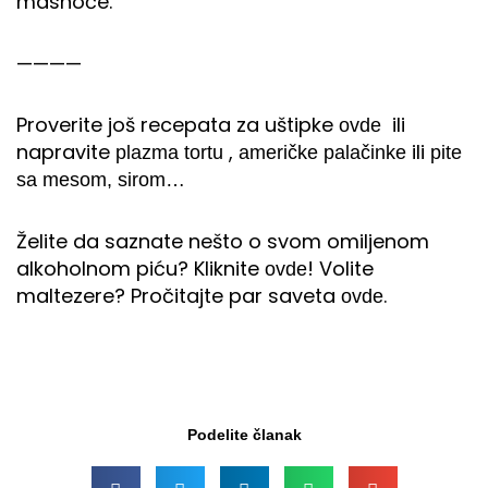
masnoće.
————
Proverite još recepata za uštipke
ili
ovde
napravite
,
ili
plazma tortu
američke palačinke
pite
sa mesom, sirom…
Želite da saznate nešto o svom omiljenom
alkoholnom piću? Kliknite
! Volite
ovde
maltezere? Pročitajte par saveta
.
ovde
Podelite članak