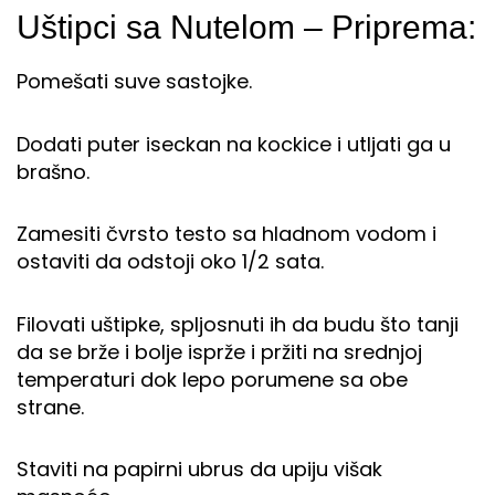
Uštipci sa Nutelom – Priprema:
Pomešati suve sastojke.
Dodati puter iseckan na kockice i utljati ga u
brašno.
Zamesiti čvrsto testo sa hladnom vodom i
ostaviti da odstoji oko 1/2 sata.
Filovati uštipke, spljosnuti ih da budu što tanji
da se brže i bolje isprže i pržiti na srednjoj
temperaturi dok lepo porumene sa obe
strane.
Staviti na papirni ubrus da upiju višak