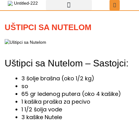
Пређи
на
садржај
Recepti za uštipke
Uštipci sa čokoladom
UŠTIPCI SA NUTELOM
Uštipci sa Nutelom – Sastojci:
3 šolje brašna (oko 1/2 kg)
so
65 gr ledenog putera (oko 4 kašike)
1 kašika praška za pecivo
1 1/2 šolja vode
3 kašike Nutele