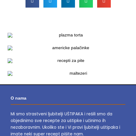
O nama
Mi smo strastveni ljubitelji UŠTIPAKA i rešili smo da
objedinimo sve recepte za uštipke i učinimo ih
nezaboravnim.
Ukoliko ste i Vi pravi ljubitelji uštipaka i
imate neki super recept pišite nam.