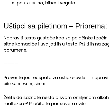
po ukusu so, biber i vegeta
Uštipci sa piletinom – Priprema:
Napraviti testo gustoće kao za palačinke i začiniti
sitne komadiće i uvaljati ih u testo. Pržiti ih na
porumene.
————
Proverite još recepata za uštipke
ili naprav
ovde
pite sa mesom, sirom…
Želite da saznate nešto o svom omiljenom alkoh
maltezere? Pročitajte par saveta
ovde