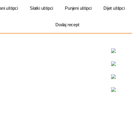
ani uštipci
Slatki uštipci
Punjeni uštipci
Dijet uštipci
Dodaj recept