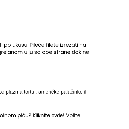
 po ukusu. Pileće filete izrezati na
 zagrejanom ulju sa obe strane dok ne
ite
,
ili
plazma tortu
američke palačinke
olnom piću? Kliknite
! Volite
ovde