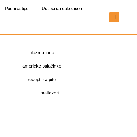
Posni uštipci
Uštipci sa čokoladom