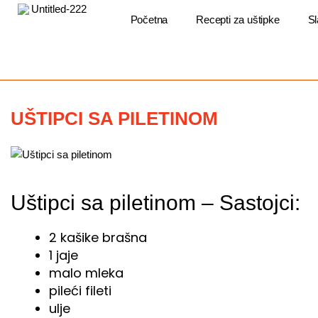
Пређи
на
Početna
Recepti za uštipke
Sl
садржај
UŠTIPCI SA PILETINOM
Uštipci sa piletinom – Sastojci:
2 kašike brašna
1 jaje
malo mleka
pileći fileti
ulje