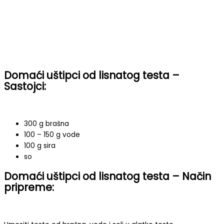
Domaći uštipci od lisnatog testa –
Sastojci:
300 g brašna
100 – 150 g vode
100 g sira
so
Domaći uštipci od lisnatog testa – Način
pripreme: