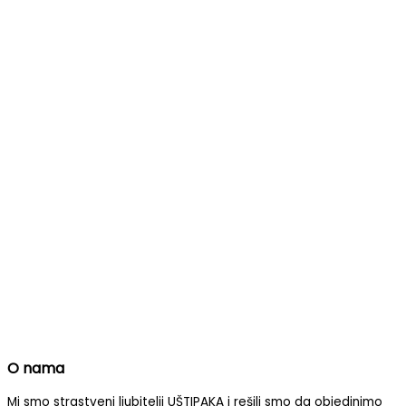
O nama
Mi smo strastveni ljubitelji UŠTIPAKA i rešili smo da objedinimo