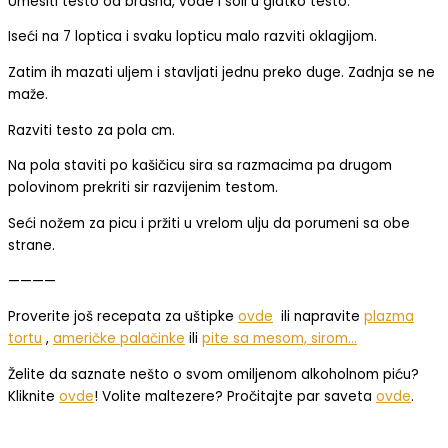
Umesiti testo od brašna, vode i soli u glatko testo.
Iseći na 7 loptica i svaku lopticu malo razviti oklagijom.
Zatim ih mazati uljem i stavljati jednu preko duge. Zadnja se ne
maže.
Razviti testo za pola cm.
Na pola staviti po kašičicu sira sa razmacima pa drugom
polovinom prekriti sir razvijenim testom.
Seći nožem za picu i pržiti u vrelom ulju da porumeni sa obe
strane.
————
Proverite još recepata za uštipke
ovde
ili napravite
plazma
tortu
,
američke palačinke
ili
pite sa mesom, sirom…
Želite da saznate nešto o svom omiljenom alkoholnom piću?
Kliknite
ovde
! Volite maltezere? Pročitajte par saveta
ovde
.