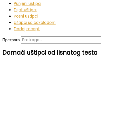
Punjeni uštipci
Dijet uštipci
Posni uštipci
Uštipci sa čokoladom
Dodaj recept
Претрага
Domaći uštipci od lisnatog testa