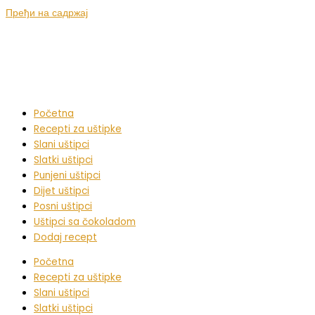
Пређи на садржај
Početna
Recepti za uštipke
Slani uštipci
Slatki uštipci
Punjeni uštipci
Dijet uštipci
Posni uštipci
Uštipci sa čokoladom
Dodaj recept
Početna
Recepti za uštipke
Slani uštipci
Slatki uštipci