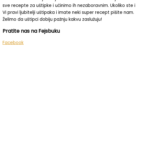
sve recepte za uštipke i učinimo ih nezaboravnim.
Ukoliko ste i
Vi pravi ljubitelji uštipaka i imate neki super recept pišite nam.
Želimo da uštipci dobiju pažnju kakvu zaslužuju!
Pratite nas na Fejsbuku
Facebook