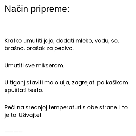
Način pripreme:
Kratko umutiti jaja, dodati mleko, vodu, so,
brašno, prašak za pecivo.
Umutiti sve mikserom.
U tiganj staviti malo ulja, zagrejati pa kašikom
spuštati testo.
Peći na srednjoj temperaturi s obe strane. I to
je to. Uživajte!
————