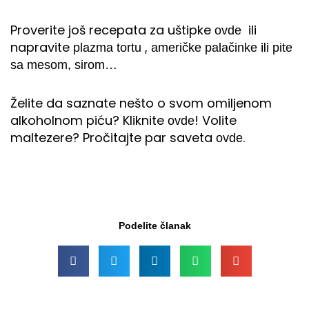
Proverite još recepata za uštipke
ili
ovde
napravite
,
ili
plazma tortu
američke palačinke
pite
sa mesom, sirom…
Želite da saznate nešto o svom omiljenom
alkoholnom piću? Kliknite
! Volite
ovde
maltezere? Pročitajte par saveta
.
ovde
Podelite članak