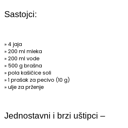
Sastojci:
» 4 jaja
» 200 ml mleka
» 200 ml vode
» 500 g brašna
» pola kašičice soli
» 1 prašak za pecivo (10 g)
» ulje za prženje
Jednostavni i brzi uštipci –