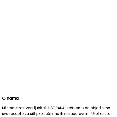
O nama
Mi smo strastveni ljubitelji UŠTIPAKA i rešili smo da objedinimo
sve recepte za uštipke i učinimo ih nezaboravnim.
Ukoliko ste i