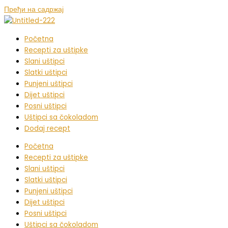
Пређи на садржај
Početna
Recepti za uštipke
Slani uštipci
Slatki uštipci
Punjeni uštipci
Dijet uštipci
Posni uštipci
Uštipci sa čokoladom
Dodaj recept
Početna
Recepti za uštipke
Slani uštipci
Slatki uštipci
Punjeni uštipci
Dijet uštipci
Posni uštipci
Uštipci sa čokoladom