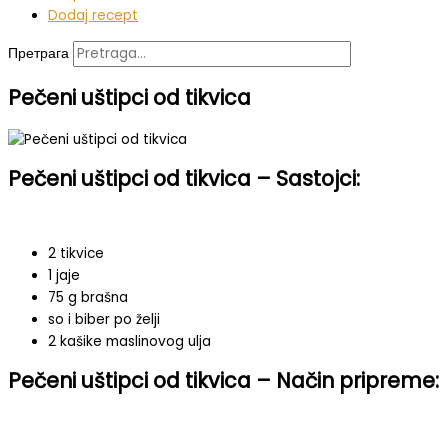
Dodaj recept
Претрага
Pečeni uštipci od tikvica
Pečeni uštipci od tikvica – Sastojci:
2 tikvice
1 jaje
75 g brašna
so i biber po želji
2 kašike maslinovog ulja
Pečeni uštipci od tikvica – Način pripreme: