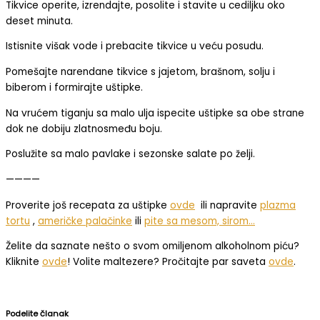
Tikvice operite, izrendajte, posolite i stavite u cediljku oko
deset minuta.
Istisnite višak vode i prebacite tikvice u veću posudu.
Pomešajte narendane tikvice s jajetom, brašnom, solju i
biberom i formirajte uštipke.
Na vrućem tiganju sa malo ulja ispecite uštipke sa obe strane
dok ne dobiju zlatnosmeđu boju.
Poslužite sa malo pavlake i sezonske salate po želji.
————
Proverite još recepata za uštipke
ovde
ili napravite
plazma
tortu
,
američke palačinke
ili
pite sa mesom, sirom…
Želite da saznate nešto o svom omiljenom alkoholnom piću?
Kliknite
ovde
! Volite maltezere? Pročitajte par saveta
ovde
.
Podelite članak