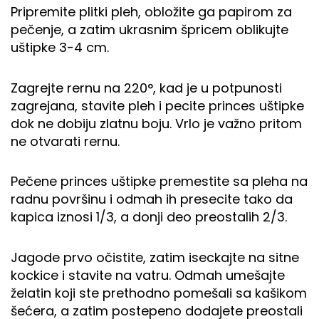
Pripremite plitki pleh, obložite ga papirom za
pečenje, a zatim ukrasnim špricem oblikujte
uštipke 3-4 cm.
Zagrejte rernu na 220°, kad je u potpunosti
zagrejana, stavite pleh i pecite princes uštipke
dok ne dobiju zlatnu boju. Vrlo je važno pritom
ne otvarati rernu.
Pečene princes uštipke premestite sa pleha na
radnu površinu i odmah ih presecite tako da
kapica iznosi 1/3, a donji deo preostalih 2/3.
Jagode prvo očistite, zatim iseckajte na sitne
kockice i stavite na vatru. Odmah umešajte
želatin koji ste prethodno pomešali sa kašikom
šećera, a zatim postepeno dodajete preostali