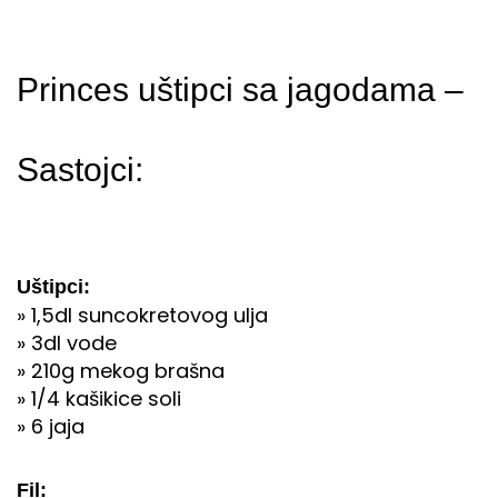
Princes uštipci sa jagodama –
Sastojci:
Uštipci:
» 1,5dl suncokretovog ulja
» 3dl vode
» 210g mekog brašna
» 1/4 kašikice soli
» 6 jaja
Fil: