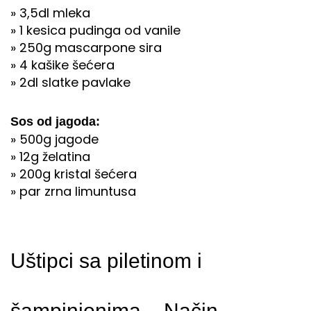
» 3,5dl mleka
» 1 kesica pudinga od vanile
» 250g mascarpone sira
» 4 kašike šećera
» 2dl slatke pavlake
Sos od jagoda:
» 500g jagode
» 12g želatina
» 200g kristal šećera
» par zrna limuntusa
Uštipci sa piletinom i
šampinjonima – Način