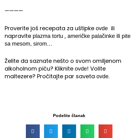
————
Proverite još recepata za uštipke
ili
ovde
napravite
,
ili
plazma tortu
američke palačinke
pite
sa mesom, sirom…
Želite da saznate nešto o svom omiljenom
alkoholnom piću? Kliknite
! Volite
ovde
maltezere? Pročitajte par saveta
.
ovde
Podelite članak