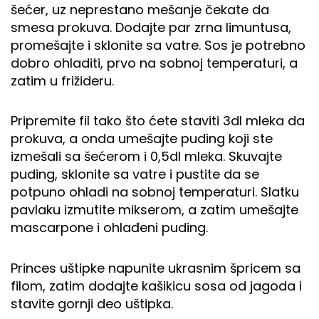
šećer, uz neprestano mešanje čekate da
smesa prokuva. Dodajte par zrna limuntusa,
promešajte i sklonite sa vatre. Sos je potrebno
dobro ohladiti, prvo na sobnoj temperaturi, a
zatim u frižideru.
Pripremite fil tako što ćete staviti 3dl mleka da
prokuva, a onda umešajte puding koji ste
izmešali sa šećerom i 0,5dl mleka. Skuvajte
puding, sklonite sa vatre i pustite da se
potpuno ohladi na sobnoj temperaturi. Slatku
pavlaku izmutite mikserom, a zatim umešajte
mascarpone i ohlađeni puding.
Princes uštipke napunite ukrasnim špricem sa
filom, zatim dodajte kašikicu sosa od jagoda i
stavite gornji deo uštipka.