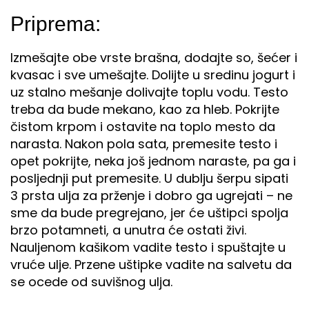
Priprema:
Izmešajte obe vrste brašna, dodajte so, šećer i
kvasac i sve umešajte. Dolijte u sredinu jogurt i
uz stalno mešanje dolivajte toplu vodu. Testo
treba da bude mekano, kao za hleb. Pokrijte
čistom krpom i ostavite na toplo mesto da
narasta. Nakon pola sata, premesite testo i
opet pokrijte, neka još jednom naraste, pa ga i
posljednji put premesite. U dublju šerpu sipati
3 prsta ulja za prženje i dobro ga ugrejati – ne
sme da bude pregrejano, jer će uštipci spolja
brzo potamneti, a unutra će ostati živi.
Nauljenom kašikom vadite testo i spuštajte u
vruće ulje. Przene uštipke vadite na salvetu da
se ocede od suvišnog ulja.