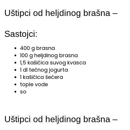
Uštipci od heljdinog brašna –
Sastojci:
400 g brasna
100 g heljdinog brasna
1,5 kašičica suvog kvasca
1 dl tečnog jogurta
1 kašičica šećera
tople vode
so
Uštipci od heljdinog brašna –