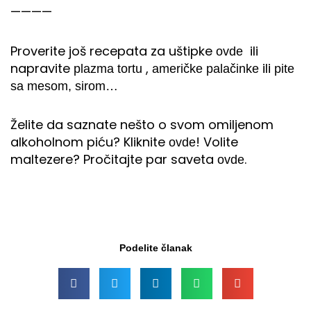
————
Proverite još recepata za uštipke
ili
ovde
napravite
,
ili
plazma tortu
američke palačinke
pite
sa mesom, sirom…
Želite da saznate nešto o svom omiljenom
alkoholnom piću? Kliknite
! Volite
ovde
maltezere? Pročitajte par saveta
.
ovde
Podelite članak