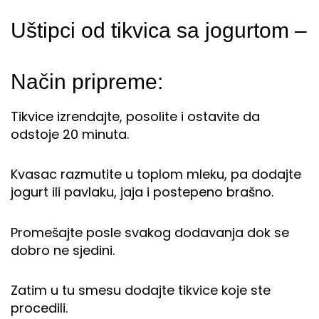
Uštipci od tikvica sa jogurtom –
Način pripreme:
Tikvice izrendajte, posolite i ostavite da
odstoje 20 minuta.
Kvasac razmutite u toplom mleku, pa dodajte
jogurt ili pavlaku, jaja i postepeno brašno.
Promešajte posle svakog dodavanja dok se
dobro ne sjedini.
Zatim u tu smesu dodajte tikvice koje ste
procedili.