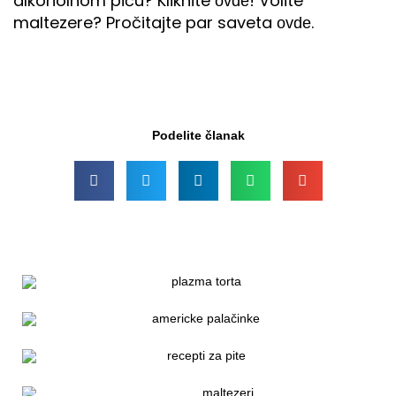
alkoholnom piću? Kliknite
! Volite
ovde
maltezere? Pročitajte par saveta
.
ovde
Podelite članak