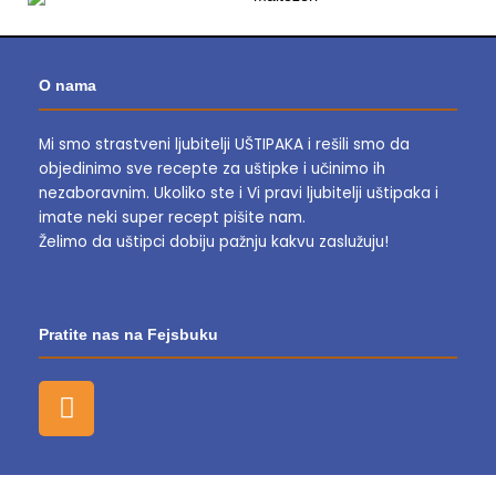
O nama
Mi smo strastveni ljubitelji UŠTIPAKA i rešili smo da
objedinimo sve recepte za uštipke i učinimo ih
nezaboravnim.
Ukoliko ste i Vi pravi ljubitelji uštipaka i
imate neki super recept pišite nam.
Želimo da uštipci dobiju pažnju kakvu zaslužuju!
Pratite nas na Fejsbuku
F
a
c
e