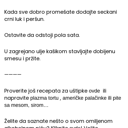
Kada sve dobro promešate dodajte seckani
crni luk i peršun.
Ostavite da odstoji pola sata.
U zagrejano ulje kašikom stavljajte dobijenu
smesu i pržite.
————
Proverite još recepata za uštipke
ili
ovde
napravite
,
ili
plazma tortu
američke palačinke
pite
sa mesom, sirom…
Želite da saznate nešto o svom omiljenom