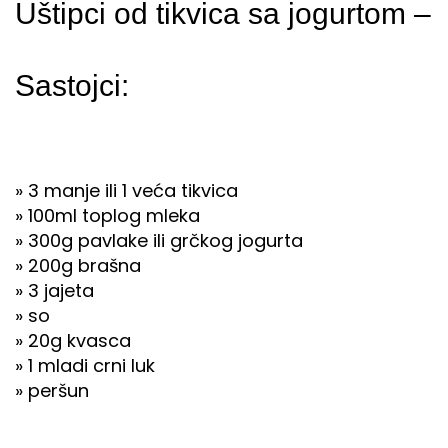
Uštipci od tikvica sa jogurtom –
Sastojci:
» 3 manje ili 1 veća tikvica
» 100ml toplog mleka
» 300g pavlake ili grčkog jogurta
» 200g brašna
» 3 jajeta
» so
» 20g kvasca
» 1 mladi crni luk
» peršun