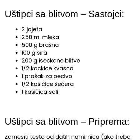
Uštipci sa blitvom – Sastojci:
2 jajeta
250 ml mleka
500 g brašna
100 g sira
200 g iseckane blitve
1/2 kockice kvasca
1 prašak za pecivo
1/2 kašičice šećera
1 kašičica soli
Uštipci sa blitvom – Priprema:
Zamesiti testo od datih namirnica (ako treba