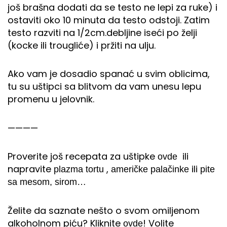
još brašna dodati da se testo ne lepi za ruke) i
ostaviti oko 10 minuta da testo odstoji. Zatim
testo razviti na 1/2cm.debljine iseći po želji
(kocke ili trougliće) i pržiti na ulju.
Ako vam je dosadio spanać u svim oblicima,
tu su uštipci sa blitvom da vam unesu lepu
promenu u jelovnik.
————
Proverite još recepata za uštipke
ili
ovde
napravite
,
ili
plazma tortu
američke palačinke
pite
sa mesom, sirom…
Želite da saznate nešto o svom omiljenom
alkoholnom piću? Kliknite
! Volite
ovde