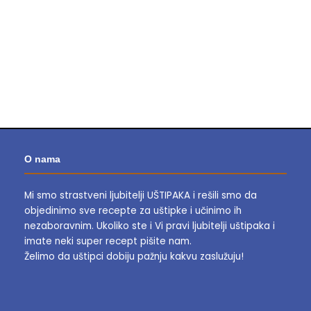
O nama
Mi smo strastveni ljubitelji UŠTIPAKA i rešili smo da
objedinimo sve recepte za uštipke i učinimo ih
nezaboravnim.
Ukoliko ste i Vi pravi ljubitelji uštipaka i
imate neki super recept pišite nam.
Želimo da uštipci dobiju pažnju kakvu zaslužuju!