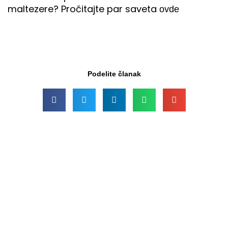
maltezere? Pročitajte par saveta
ovde
Podelite članak