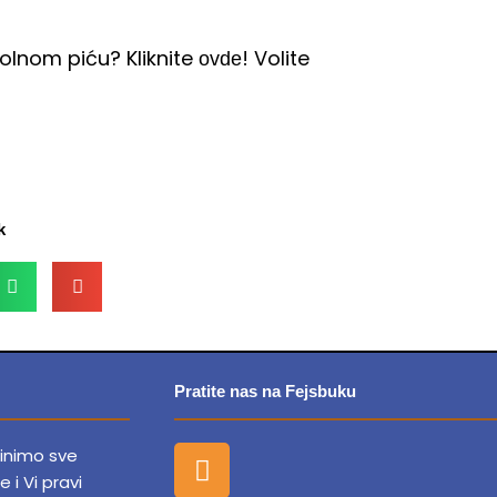
olnom piću? Kliknite
! Volite
ovde
k
Pratite nas na Fejsbuku
F
dinimo sve
a
e i Vi pravi