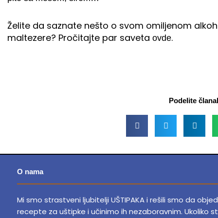
Želite da saznate nešto o svom omiljenom alkoh
maltezere? Pročitajte par saveta
.
ovde
Podelite člana
O nama
Mi smo strastveni ljubitelji UŠTIPAKA i rešili smo da obje
recepte za uštipke i učinimo ih nezaboravnim.
Ukoliko st