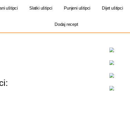
ani uštipci
Slatki uštipci
Punjeni uštipci
Dijet uštipci
Dodaj recept
i: