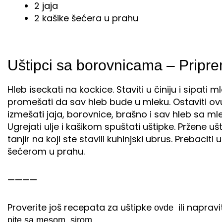
2 jaja
2 kašike šećera u prahu
Uštipci sa borovnicama – Pripr
Hleb iseckati na kockice. Staviti u činiju i sipat
promešati da sav hleb bude u mleku. Ostaviti ovu
izmešati jaja, borovnice, brašno i sav hleb sa 
Ugrejati ulje i kašikom spuštati uštipke. Pržene 
tanjir na koji ste stavili kuhinjski ubrus. Prebaciti 
šećerom u prahu.
————
Proverite još recepata za uštipke
ili naprav
ovde
pite sa mesom, sirom…