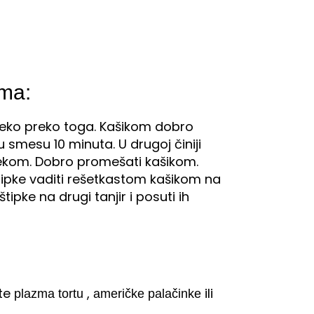
ema:
i mleko preko toga. Kašikom dobro
 smesu 10 minuta. U drugoj činiji
mlekom. Dobro promešati kašikom.
uštipke vaditi rešetkastom kašikom na
uštipke na drugi tanjir i posuti ih
ite
,
ili
plazma tortu
američke palačinke