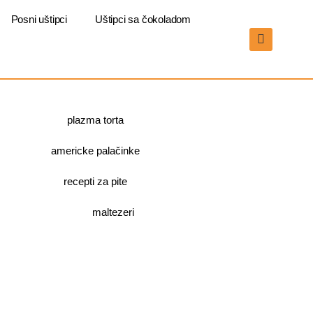
Posni uštipci
Uštipci sa čokoladom