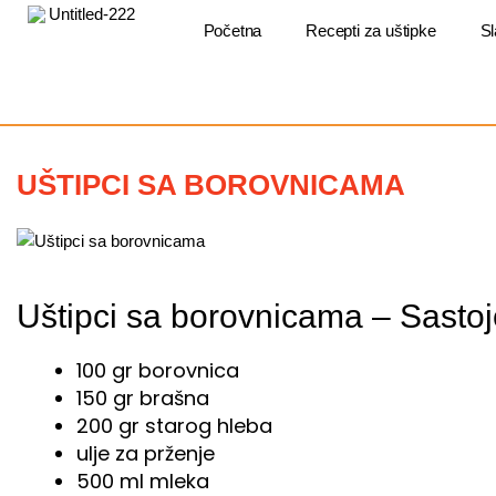
Пређи
на
Početna
Recepti za uštipke
Sl
садржај
UŠTIPCI SA BOROVNICAMA
Uštipci sa borovnicama – Sastojc
100 gr borovnica
150 gr brašna
200 gr starog hleba
ulje za prženje
500 ml mleka