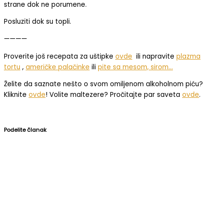
strane dok ne porumene.
Posluziti dok su topli.
————
Proverite još recepata za uštipke
ovde
ili napravite
plazma
tortu
,
američke palačinke
ili
pite sa mesom, sirom…
Želite da saznate nešto o svom omiljenom alkoholnom piću?
Kliknite
ovde
! Volite maltezere? Pročitajte par saveta
ovde
.
Podelite članak