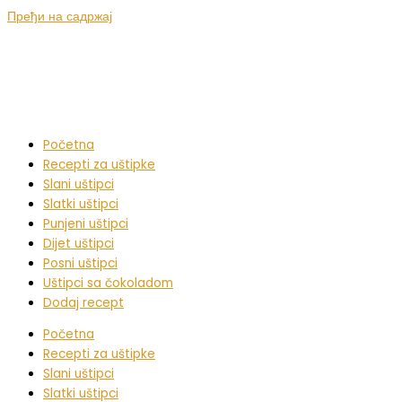
Пређи на садржај
Početna
Recepti za uštipke
Slani uštipci
Slatki uštipci
Punjeni uštipci
Dijet uštipci
Posni uštipci
Uštipci sa čokoladom
Dodaj recept
Početna
Recepti za uštipke
Slani uštipci
Slatki uštipci