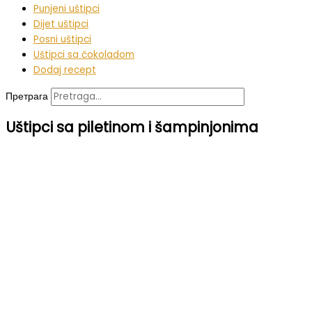
Punjeni uštipci
Dijet uštipci
Posni uštipci
Uštipci sa čokoladom
Dodaj recept
Претрага
Uštipci sa piletinom i šampinjonima