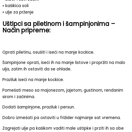
» kašikica soli
» ulje za prženje
Uštipci sa piletinom i šampinjonima –
Način pripreme:
Oprati piletinu, osušiti i iseći na manje kockice.
Šampinjone oprati, iseći ih na manje listove i propržiti na malo
ulja, zatim ih ostaviti da se ohlade.
Praziluk iseći na manje kockice.
Pomešati meso sa majonezom, jajetom, gustinom, rendanim
sirom i začinima.
Dodati šampinjone, praziluk i persun.
Dobro izmešati pa ostaviti u frižider najmanje sat vremena.
Zagrejati ulje pa kašikom vaditi male uštipke i prziti ih sa obe