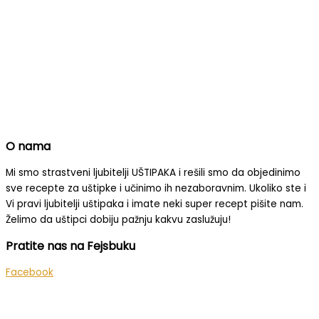
O nama
Mi smo strastveni ljubitelji UŠTIPAKA i rešili smo da objedinimo
sve recepte za uštipke i učinimo ih nezaboravnim.
Ukoliko ste i
Vi pravi ljubitelji uštipaka i imate neki super recept pišite nam.
Želimo da uštipci dobiju pažnju kakvu zaslužuju!
Pratite nas na Fejsbuku
Facebook