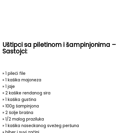
Uštipci sa piletinom i šampinjonima –
Sastojci:
» 1 pileći file
» 1 kašika majoneza
» 1 jaje
» 2 kašike rendanog sira
» 1 kašika gustina
» 100g šampinjona
» 2 šolje brašna
» 1/2 malog praziluka
» 1 kašika naseckanog svežeg peršuna
» biber i suvi začini