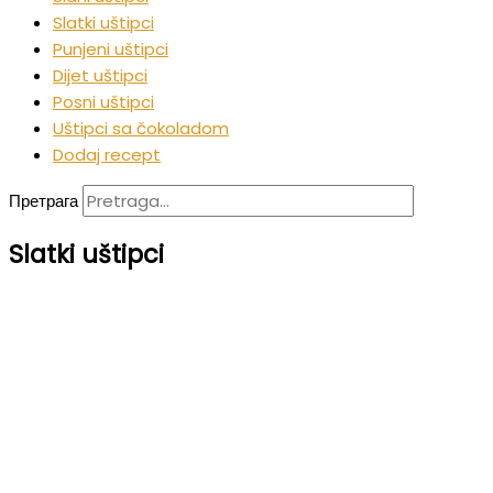
Slatki uštipci
Punjeni uštipci
Dijet uštipci
Posni uštipci
Uštipci sa čokoladom
Dodaj recept
Претрага
Slatki uštipci