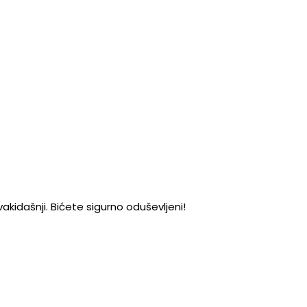
vakidašnji. Bićete sigurno oduševljeni!