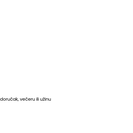
doručak, večeru ili užinu