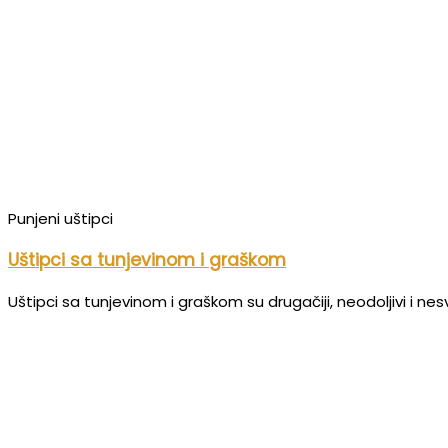
Punjeni uštipci
Uštipci sa tunjevinom i graškom
Uštipci sa tunjevinom i graškom su drugačiji, neodoljivi i nes