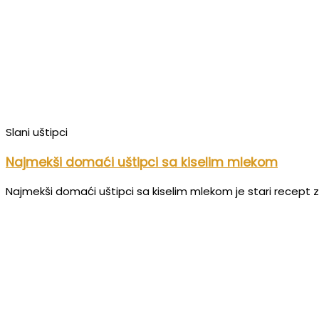
Slani uštipci
Najmekši domaći uštipci sa kiselim mlekom
Najmekši domaći uštipci sa kiselim mlekom je stari recept za