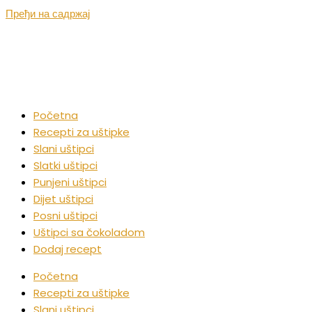
Пређи на садржај
Početna
Recepti za uštipke
Slani uštipci
Slatki uštipci
Punjeni uštipci
Dijet uštipci
Posni uštipci
Uštipci sa čokoladom
Dodaj recept
Početna
Recepti za uštipke
Slani uštipci