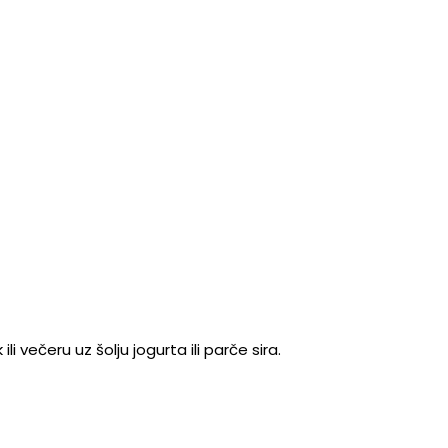
i večeru uz šolju jogurta ili parče sira.