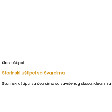
Slani uštipci
Starinski uštipci sa čvarcima
Starinski uštipci sa čvarcima su savršenog ukusa, idealni za 