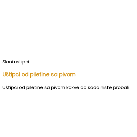
Slani uštipci
Uštipci od piletine sa pivom
Uštipci od piletine sa pivom kakve do sada niste probali.