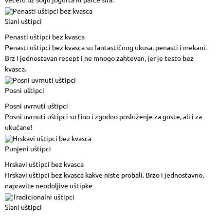
Slani uštipci
Penasti uštipci bez kvasca
Penasti uštipci bez kvasca su fantastičnog ukusa, penasti i mekani.
Brz i jednostavan recept i ne mnogo zahtevan, jer je testo bez
kvasca.
Posni uštipci
Posni uvrnuti uštipci
Posni uvrnuti uštipci su fino i zgodno posluženje za goste, ali i za
ukućane!
Punjeni uštipci
Hrskavi uštipci bez kvasca
Hrskavi uštipci bez kvasca kakve niste probali. Brzo i jednostavno,
napravite neodoljive uštipke
Slani uštipci