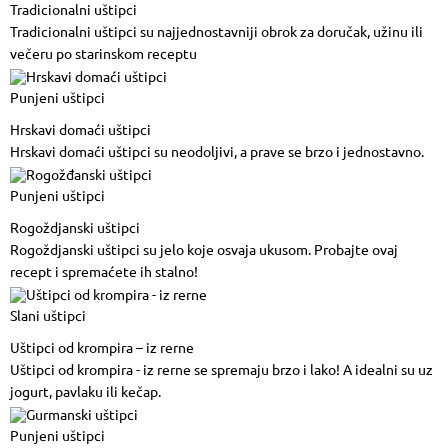
Tradicionalni uštipci
Tradicionalni uštipci su najjednostavniji obrok za doručak, užinu ili
večeru po starinskom receptu
Punjeni uštipci
Hrskavi domaći uštipci
Hrskavi domaći uštipci su neodoljivi, a prave se brzo i jednostavno.
Punjeni uštipci
Rogoždjanski uštipci
Rogoždjanski uštipci su jelo koje osvaja ukusom. Probajte ovaj
recept i spremaćete ih stalno!
Slani uštipci
Uštipci od krompira – iz rerne
Uštipci od krompira - iz rerne se spremaju brzo i lako! A idealni su uz
jogurt, pavlaku ili kečap.
Punjeni uštipci