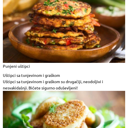
Punjeni uštipci
Uštipci sa tunjevinom i graškom
Uštipci sa tunjevinom i graškom su drugačiji, neodoljivi i
nesvakidašnji. Bićete sigurno oduševljeni!