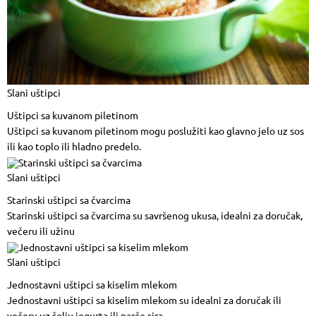
Slani uštipci
Uštipci sa kuvanom piletinom
Uštipci sa kuvanom piletinom mogu poslužiti kao glavno jelo uz sos
ili kao toplo ili hladno predelo.
Slani uštipci
Starinski uštipci sa čvarcima
Starinski uštipci sa čvarcima su savršenog ukusa, idealni za doručak,
večeru ili užinu
Slani uštipci
Jednostavni uštipci sa kiselim mlekom
Jednostavni uštipci sa kiselim mlekom su idealni za doručak ili
večeru uz šolju jogurta ili parče sira.