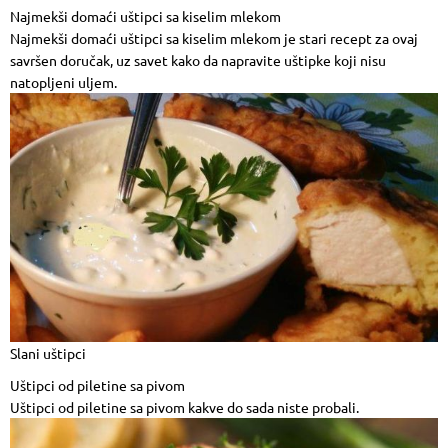
Najmekši domaći uštipci sa kiselim mlekom
Najmekši domaći uštipci sa kiselim mlekom je stari recept za ovaj
savršen doručak, uz savet kako da napravite uštipke koji nisu
natopljeni uljem.
Slani uštipci
Uštipci od piletine sa pivom
Uštipci od piletine sa pivom kakve do sada niste probali.