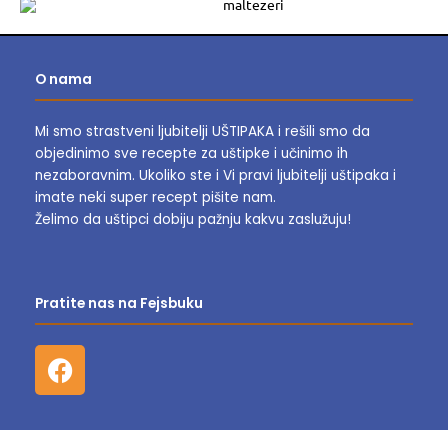
O nama
Mi smo strastveni ljubitelji UŠTIPAKA i rešili smo da
objedinimo sve recepte za uštipke i učinimo ih
nezaboravnim.
Ukoliko ste i Vi pravi ljubitelji uštipaka i
imate neki super recept pišite nam.
Želimo da uštipci dobiju pažnju kakvu zaslužuju!
Pratite nas na Fejsbuku
F
a
c
e